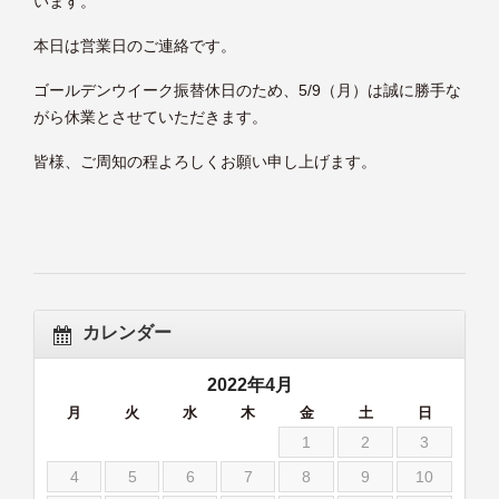
います。
本日は営業日のご連絡です。
ゴールデンウイーク振替休日のため、5/9（月）は誠に勝手な
がら休業とさせていただきます。
皆様、ご周知の程よろしくお願い申し上げます。
カレンダー
2022年4月
月
火
水
木
金
土
日
1
2
3
4
5
6
7
8
9
10