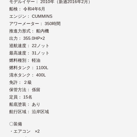
モデルイヤー： 2010年（新適2016年2月）
船検： 令和4年6月
エンジン： CUMMINS
アワーメーター： 350時間
推進力形式： 船内機
出力： 355.0HP×2
巡航速度： 22ノット
最高速度： 31ノット
燃料種別： 軽油
燃料タンク： 1100L
清水タンク： 400L
免許： ２級
保管方法： 係留
定員： 15名
船底塗装： あり
航行区域： 沿岸区域
〇装備
・エアコン ×2