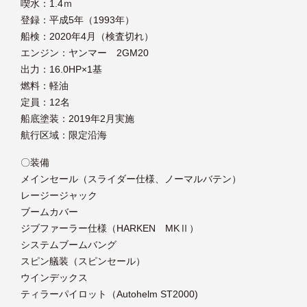
喫水：1.4ｍ
登録：平成5年（1993年）
船検：2020年4月（検査切れ）
エンジン：ヤンマー 2GM20
出力：16.0HP×1基
燃料：軽油
定員：12名
船底塗装：2019年2月実施
航行区域：限定沿海
〇装備
メインセール（スライダー仕様、ノーマルバテン）
レージージャック
ブームカバー
ジブファーラー仕様（HARKEN MKⅡ）
システムブームバング
スピン艤装（スピンセール）
ウインデックス
ティラーパイロット（Autohelm ST2000)