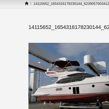
14115652_1654316178230144_623905700341
14115652_1654316178230144_6