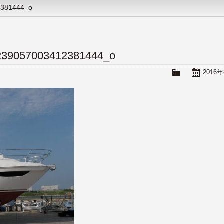
2381444_o
239057003412381444_o
2016