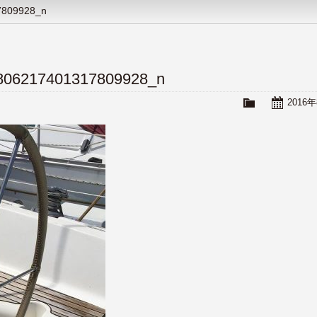
7809928_n
806217401317809928_n
2016