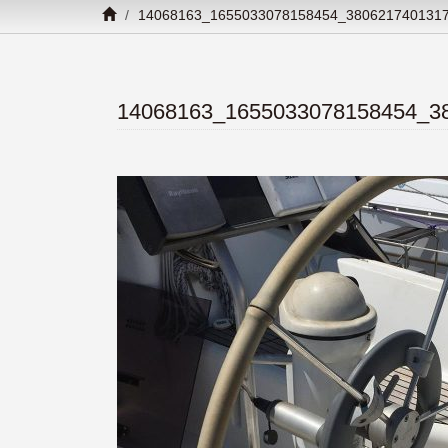
14068163_1655033078158454_380621740131
14068163_1655033078158454_3